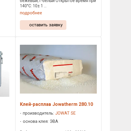
бежевый,1-белый Открытое время при
140°C: 10± 1 ...
подробнее
оставить заявку
Клей-расплав Jowatherm 280.10
производитель:
JOWAT SE
основа клея: ЭВА