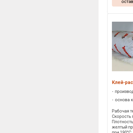
остав
Клей-рас
произво
основа к
Рабочая те
Скорость 
Плотность:
желтый пр
при 190°C: 1