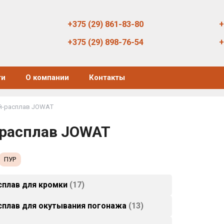
+375 (29) 861-83-80
+
+375 (29) 898-76-54
+
ти
О компании
Контакты
й-расплав JOWAT
расплав JOWAT
ПУР
сплав для кромки
17
сплав для окутывания погонажа
13