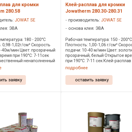
плав для кромки
Клей-расплав для кромки
m 280.58
Jowatherm 280.30-280.31
дитель:
JOWAT SE
производитель:
JOWAT SE
лея: ЭВА
основа клея: ЭВА
мпература: 180 - 200°C
Рабочая температура: 150 - 200°
: 0,98-1,02г/см³ Скорость
Плотность: 1,00-1,06 г/см³ Скоро
0-40м/мин Цвет: прозрачный
подачи: 10-40 м/мин Цвет: золот
время при 190°C: 7-11сек
прозрачный, белый Открытое вр
чественный ненаполненный
при 190°C: 7-11 сек Клей-расплав
й клей-расплав Йоватерм
Йоватерм 280.30 проверен време
е
подробнее
едназначен для
присутствует на рынке уже более
ия ...
...
ить заявку
оставить заявку