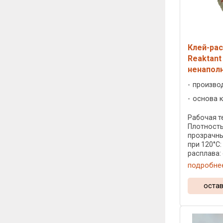
Клей-ра
Reaktant
ненапол
произво
основа к
Рабочая те
Плотность:
прозрачны
при 120°C:
расплава:
мешках по 
подробне
тубах по 2
картонных .
остав