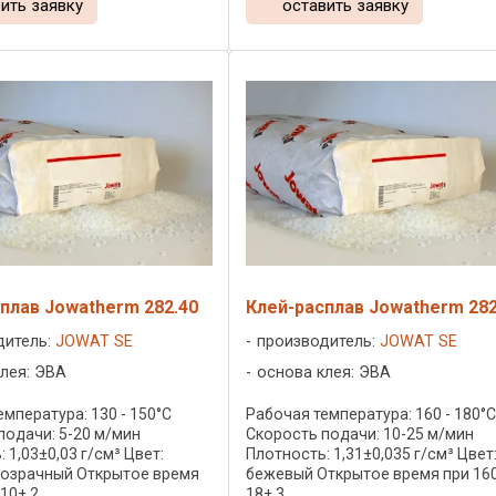
ить заявку
оставить заявку
плав Jowatherm 282.40
Клей-расплав Jowatherm 282
дитель:
JOWAT SE
производитель:
JOWAT SE
лея: ЭВА
основа клея: ЭВА
мпература: 130 - 150°C
Рабочая температура: 160 - 180°
подачи: 5-20 м/мин
Скорость подачи: 10-25 м/мин
 1,03±0,03 г/см³ Цвет:
Плотность: 1,31±0,035 г/см³ Цвет
озрачный Открытое время
бежевый Открытое время при 160
0± 2 ...
18± 3 ...