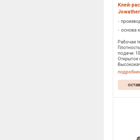
Клей-рас
Jowather
произво
основа к
Рабочая те
Плотность
подачи: 1
Открытое 
Высокока
прозрачны
подробне
280.58 пр
приклеиван
остав