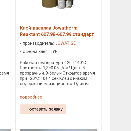
Клей-расплав Jowatherm
Reaktant 607.98-607.99 стандарт
производитель:
JOWAT SE
основа клея: ПУР
C
Рабочая температура: 120 - 140°C
Плотность: 1,3±0.05 г/см³ Цвет: 8-
время
прозрачный, 9-белый Открытое время
при 120°C: 10± 4 сек Клей с низким
содержанием изоционата. Один из
лей-
основных клеев, использующихся на
фабриках ...
подробнее
оставить заявку