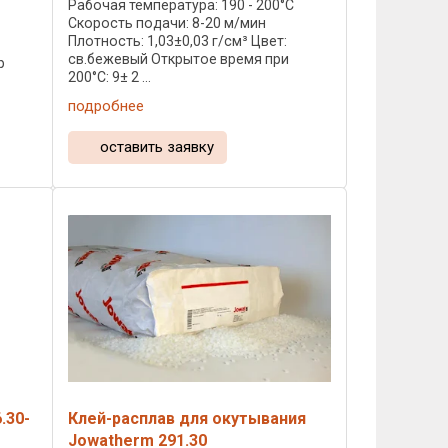
Рабочая температура: 190 - 200°C
Скорость подачи: 8-20 м/мин
C
Плотность: 1,03±0,03 г/см³ Цвет:
св.бежевый Открытое время при
р
200°C: 9± 2 ...
подробнее
оставить заявку
.30-
Клей-расплав для окутывания
Jowatherm 291.30