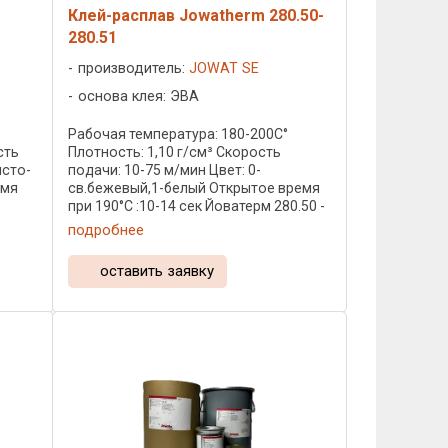
Клей-расплав Jowatherm 280.50-
280.51
производитель:
JOWAT SE
основа клея: ЭВА
C
Рабочая температура: 180-200С°
сть
Плотность: 1,10 г/см³ Скорость
исто-
подачи: 10-75 м/мин Цвет: 0-
емя
св.бежевый,1-белый Открытое время
при 190°C :10-14 сек Йоватерм 280.50 -
нем:
один из самых распространенных
подробнее
 двух
ненаполненных клеев-расплавов
Йоват. Предназначен для ...
оставить заявку