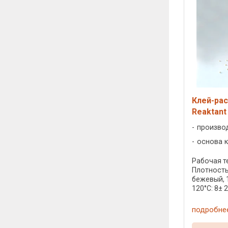
Клей-ра
Reaktant
произво
основа к
Рабочая те
Плотность:
бежевый, 
120°C: 8± 2 
подробне