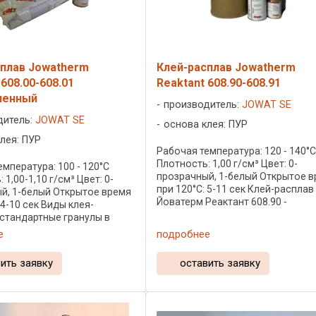
сплав Jowatherm
Клей-расплав Jowatherm
 608.00-608.01
Reaktant 608.90-608.91
ненный
производитель:
JOWAT SE
дитель:
JOWAT SE
основа клея: ПУР
лея: ПУР
Рабочая температура: 120 - 140°
Плотность: 1,00 г/см³ Цвет: 0-
мпература: 100 - 120°C
прозрачный, 1-белый Открытое 
 1,00-1,10 г/см³ Цвет: 0-
при 120°C: 5-11 сек Клей-расплав
й, 1-белый Открытое время
Йоватерм Реактант 608.90 -
 4-10 сек Виды клея-
ненаполненый полиуретановый к
 стандартные гранулы в
расплав "зеленой" серии - с
15кг, в банках по 0,5кг, в
е
подробнее
пониженным (менее 0,1%) ...
кг, в металлических и
..
ить заявку
оставить заявку