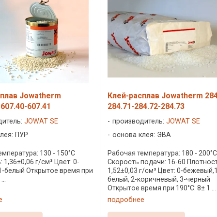
сплав Jowatherm
Клей-расплав Jowatherm 284
 607.40-607.41
284.71-284.72-284.73
дитель:
JOWAT SE
производитель:
JOWAT SE
лея: ПУР
основа клея: ЭВА
мпература: 130 - 150°C
Рабочая температура: 180 - 200°
 1,36±0,06 г/см³ Цвет: 0-
Скорость подачи: 16-60 Плотност
1-белый Открытое время при
1,52±0,03 г/см³ Цвет: 0-бежевый,
...
белый, 2-коричневый, 3-черный
Открытое время при 190°C: 8± 1 ...
е
подробнее