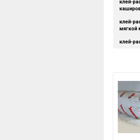
клей-ра
каширо
клей-ра
мягкой
клей-ра