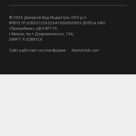
©
2026 Денеров Вуд Индастри, ООО р/с
№BY21PJCB30120352641000000933 (BYR) в ОАО
«Приорбанк», ЦБУ №119,
г.Минск, пр-т Дзержинского, 104,
SWIFT: PJCBBY2X
Сайт работает на платформе
Nestorclub.com