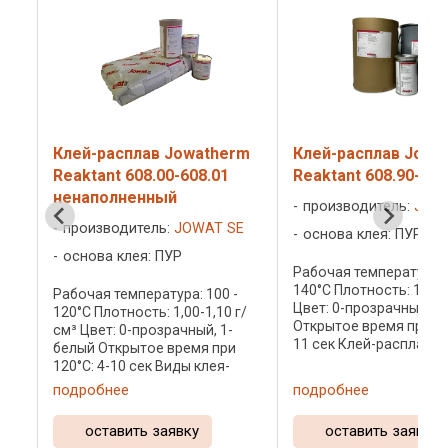
rm
Клей-расплав Jowatherm
Клей-расплав Jow
Reaktant 608.90-608.91
Reaktant 607.98-60
стандарт
производитель:
JOWAT SE
E
производитель:
JOW
основа клея: ПУР
основа клея: ПУР
Рабочая температура: 120 -
140°C Плотность: 1,00 г/см³
-
Рабочая температура: 
Цвет: 0-прозрачный, 1-белый
г/
140°C Плотность: 1,3±0
Открытое время при 120°C: 5-
см³ Цвет: 8-прозрачны
11 сек Клей-расплав Йоватерм
белый Открытое врем
Реактант 608.90 -
120°C: 10± 4 сек Клей 
ненаполненый
содержанием изоцион
подробнее
подробнее
полиуретановый клей-расплав
в
Один из основных кле
"зеленой" серии - с
кг,
использующихся на ф
оставить заявку
оставить заявку
пониженным (менее 0,1%) ...
ных
...