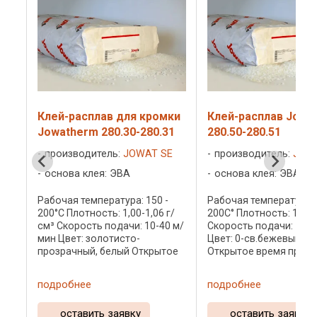
ки
Клей-расплав Jowatherm
Клей-расплав Jowa
1
280.50-280.51
Reaktant 608.00-608
ненаполненный
E
производитель:
JOWAT SE
производитель:
JOW
основа клея: ЭВА
основа клея: ПУР
Рабочая температура: 180-
г/
200С° Плотность: 1,10 г/см³
Рабочая температура: 
 м/
Скорость подачи: 10-75 м/мин
120°C Плотность: 1,00-1
Цвет: 0-св.бежевый,1-белый
см³ Цвет: 0-прозрачный
ое
Открытое время при 190°C :10-
белый Открытое время
14 сек Йоватерм 280.50 - один
120°C: 4-10 сек Виды к
0.30
из самых распространенных
расплава: стандартны
подробнее
подробнее
ненаполненных клеев-
гранулы в мешках по 15
расплавов Йоват.
банках по 0,5кг, в тубах
оставить заявку
оставить заявку
Предназначен для ...