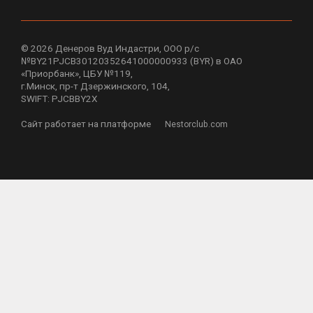
©
2026 Денеров Вуд Индастри, ООО р/с
№BY21PJCB30120352641000000933 (BYR) в ОАО
«Приорбанк», ЦБУ №119,
г.Минск, пр-т Дзержинского, 104,
SWIFT: PJCBBY2X
Сайт работает на платформе
Nestorclub.com