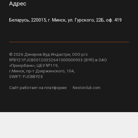
Адрес
Беларусь, 220015, г. Минск, ул. Гурского, 22Б, оф. 419
©
2026 Денеров Вуд Индастри, ООО р/с
№BY21PJCB30120352641000000933 (BYR) в ОАО
«Приорбанк», ЦБУ №119,
г.Минск, пр-т Дзержинского, 104,
SWIFT: PJCBBY2X
Сайт работает на платформе
Nestorclub.com