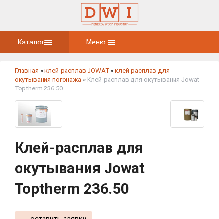
Каталог
Меню
Главная
»
клей-расплав JOWAT
»
клей-расплав для
окутывания погонажа
»
Клей-расплав для окутывания Jowat
Toptherm 236.50
Клей-расплав для
окутывания Jowat
Toptherm 236.50
оставить заявку