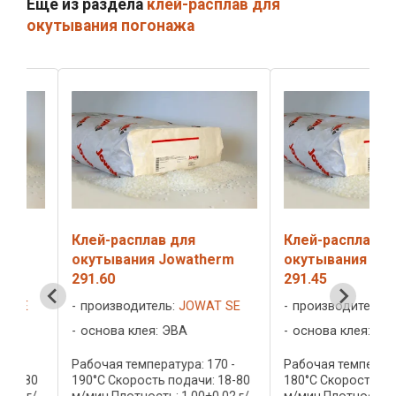
Ещё из раздела
клей-расплав для
окутывания погонажа
Клей-расплав для
Клей-расплав для
окутывания Jowatherm
окутывания Jowat
291.60
291.45
E
производитель:
JOWAT SE
производитель:
JOW
основа клея: ЭВА
основа клея: ЭВА
Рабочая температура: 170 -
Рабочая температура: 
-80
190°C Скорость подачи: 18-80
180°C Скорость подачи