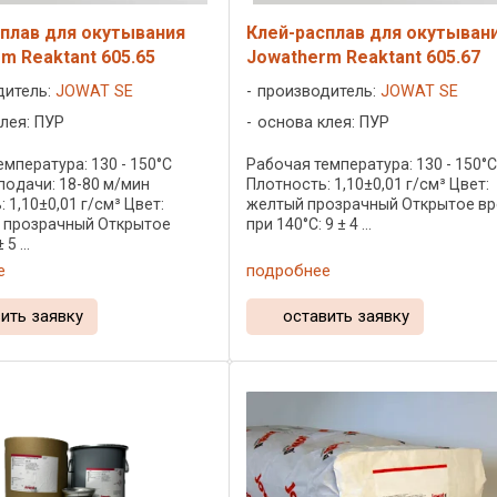
плав для окутывания
Клей-расплав для окутыван
m Reaktant 605.65
Jowatherm Reaktant 605.67
дитель:
JOWAT SE
производитель:
JOWAT SE
лея: ПУР
основа клея: ПУР
мпература: 130 - 150°C
Рабочая температура: 130 - 150°
подачи: 18-80 м/мин
Плотность: 1,10±0,01 г/см³ Цвет:
 1,10±0,01 г/см³ Цвет:
желтый прозрачный Открытое в
 прозрачный Открытое
при 140°C: 9 ± 4 ...
5 ...
е
подробнее
ить заявку
оставить заявку