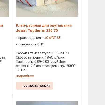
ия
Клей-расплав для окутывания
Jowat Toptherm 236.70
производитель:
JOWAT SE
основа клея: ПО
C
Рабочая температура: 180 - 200°C
ость
Скорость подачи: 18-80 м/мин
й
Плотность: 0,89±0,03 г/см³ Цвет:
св.желтый Открытое время при 200°C:
12 ± 2 ...
подробнее
оставить заявку