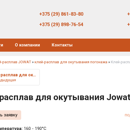
+375 (29) 861-83-80
+
+375 (29) 898-76-54
+
ти
О компании
Контакты
й-расплав JOWAT
»
клей-расплав для окутывания погонажа
»
Клей-расп
Клей-расплав для окутывания Jo
едыдущая
расплав для окутывания Jowat
ь заявку
по
мпература:
160 - 190°C