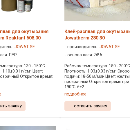
плав для окутывания
Клей-расплав для окутыван
m Reaktant 608.00
Jowatherm 280.30
дитель:
JOWAT SE
производитель:
JOWAT SE
лея: ПУР
основа клея: ЭВА
мпература: 130 - 150°C
Рабочая температура: 180 - 200°
 1,10±0,01 г/см³ Цвет:
Плотность: 1,03±0,03 г/см³ Скор
озрачный Открытое время:
подачи: 18-50 м/мин Цвет: желты
прозрачный Открытое время при
190°C: 6±2 ...
е
подробнее
ить заявку
оставить заявку