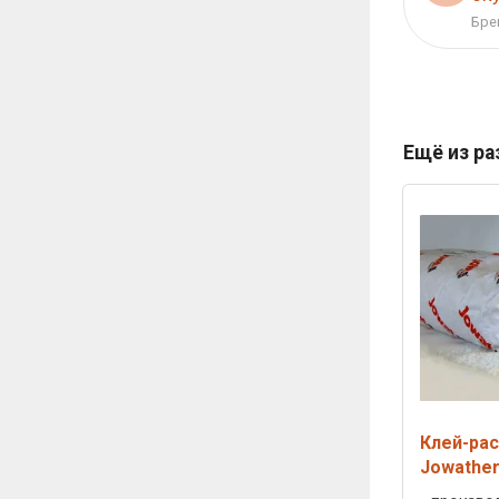
Бре
Ещё из р
Клей-рас
Jowather