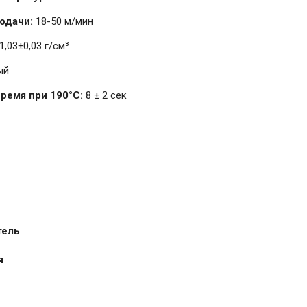
подачи:
18-50 м/мин
1,03±0,03 г/см³
ый
ремя при 190°C:
8 ± 2 сек
тель
я