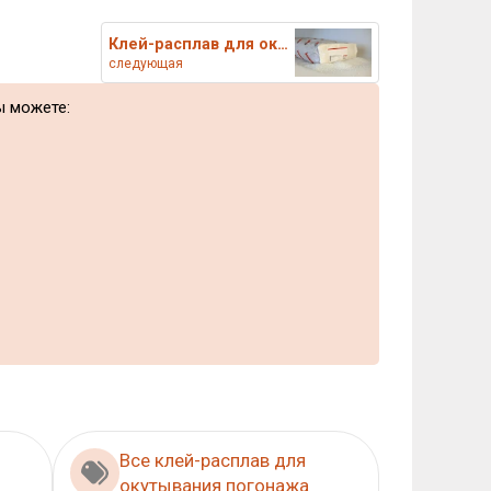
Клей-расплав для окутывания Jo
следующая
ы можете:
Все клей-расплав для
окутывания погонажа