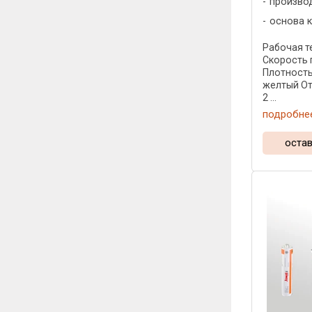
произво
основа к
Рабочая те
Скорость 
Плотность:
желтый От
2 ...
подробне
остав