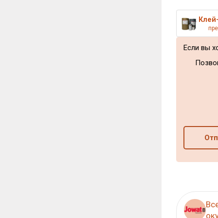
пр
Если вы х
Позво
Отп
Вс
ок