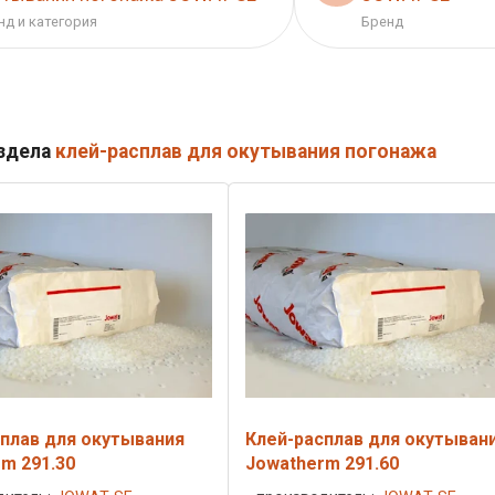
нд и категория
Бренд
аздела
клей-расплав для окутывания погонажа
плав для окутывания
Клей-расплав для окутыван
m 291.30
Jowatherm 291.60