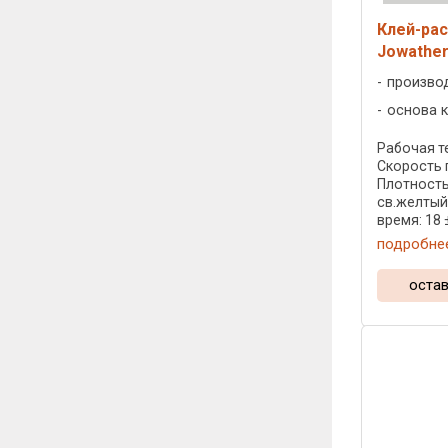
Клей-рас
Jowather
произво
основа к
Рабочая те
Скорость 
Плотность:
св.желтый
время: 18 ± 
подробне
остав