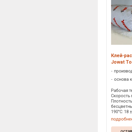
Клей-рас
Jowat To
произво
основа к
Рабочая те
Скорость 
Плотность:
бесцветны
190°C: 18 ± 
подробне
остав