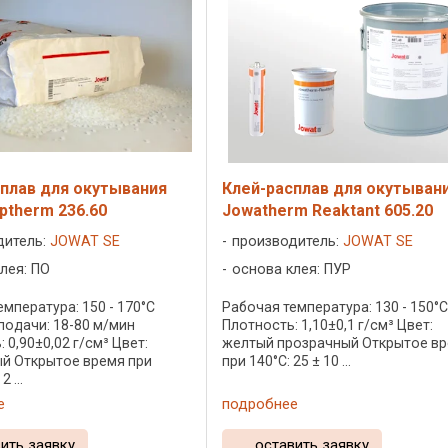
плав для окутывания
Клей-расплав для окутыван
ptherm 236.60
Jowatherm Reaktant 605.20
дитель:
JOWAT SE
производитель:
JOWAT SE
лея: ПО
основа клея: ПУР
мпература: 150 - 170°C
Рабочая температура: 130 - 150°
подачи: 18-80 м/мин
Плотность: 1,10±0,1 г/см³ Цвет:
 0,90±0,02 г/см³ Цвет:
желтый прозрачный Открытое в
й Открытое время при
при 140°C: 25 ± 10 ...
2 ...
е
подробнее
ить заявку
оставить заявку