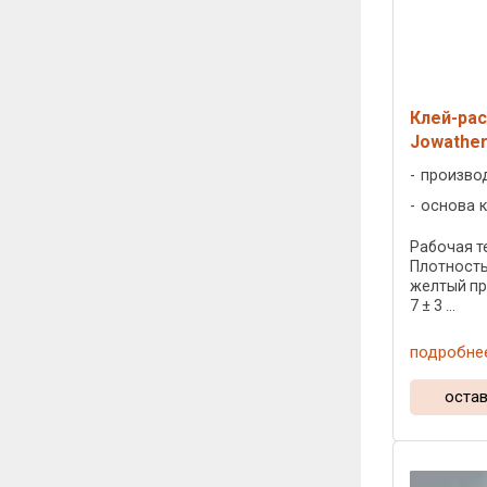
Клей-рас
Jowather
произво
основа к
Рабочая те
Плотность:
желтый пр
7 ± 3 ...
подробне
остав