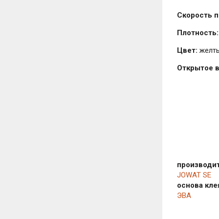
Скорость 
Плотность:
Цвет:
желт
Открытое в
производи
JOWAT SE
основа кле
ЭВА