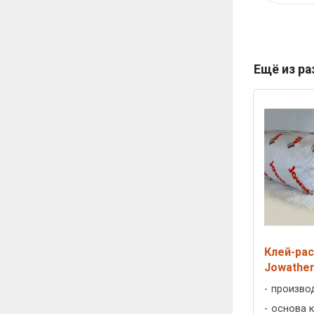
Ещё из р
Клей-рас
Jowather
произво
основа к