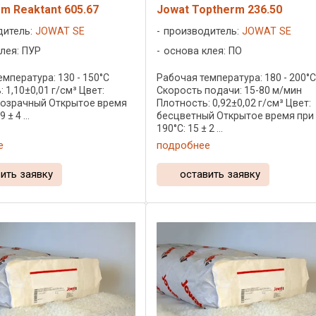
m Reaktant 605.67
Jowat Toptherm 236.50
дитель:
JOWAT SE
производитель:
JOWAT SE
лея: ПУР
основа клея: ПО
мпература: 130 - 150°C
Рабочая температура: 180 - 200°
 1,10±0,01 г/см³ Цвет:
Скорость подачи: 15-80 м/мин
озрачный Открытое время
Плотность: 0,92±0,02 г/см³ Цвет:
 ± 4 ...
бесцветный Открытое время при
190°C: 15 ± 2 ...
е
подробнее
ить заявку
оставить заявку