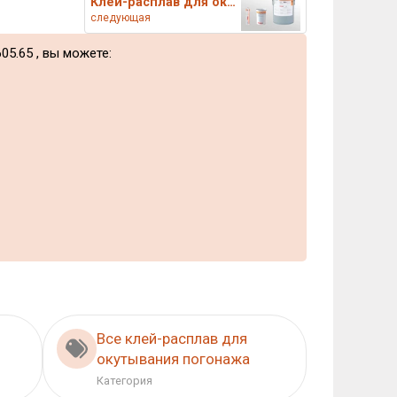
Клей-расплав для окутывания Jo
следующая
05.65 , вы можете:
Все клей-расплав для
окутывания погонажа
Категория