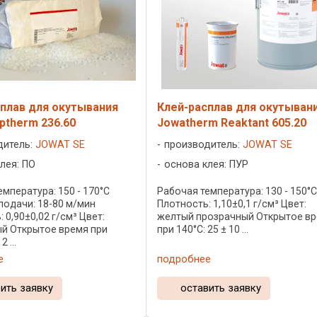
плав для окутывания
Клей-расплав для окутыван
ptherm 236.60
Jowatherm Reaktant 605.20
дитель:
JOWAT SE
производитель:
JOWAT SE
лея: ПО
основа клея: ПУР
мпература: 150 - 170°C
Рабочая температура: 130 - 150°
подачи: 18-80 м/мин
Плотность: 1,10±0,1 г/см³ Цвет:
 0,90±0,02 г/см³ Цвет:
желтый прозрачный Открытое в
й Открытое время при
при 140°C: 25 ± 10 ...
2 ...
е
подробнее
ить заявку
оставить заявку