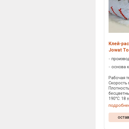
Клей-рас
Jowat To
произво
основа к
Рабочая те
Скорость 
Плотность:
бесцветны
190°C: 18 ± 
подробне
остав