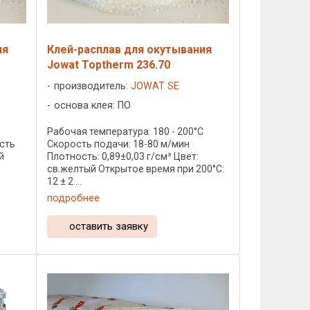
ия
Клей-расплав для окутывания
Jowat Toptherm 236.70
производитель:
JOWAT SE
основа клея: ПО
C
Рабочая температура: 180 - 200°C
ость
Скорость подачи: 18-80 м/мин
й
Плотность: 0,89±0,03 г/см³ Цвет:
св.желтый Открытое время при 200°C:
12 ± 2 ...
подробнее
оставить заявку