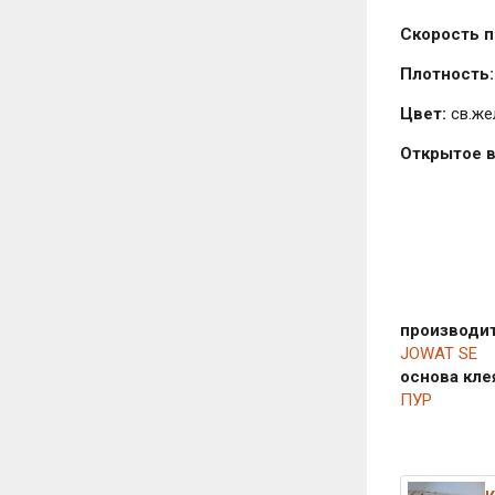
Скорость 
Плотность:
Цвет:
св.же
Открытое в
производи
JOWAT SE
основа кле
ПУР