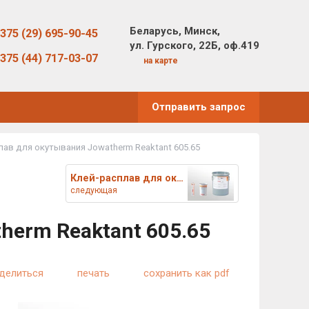
Беларусь, Минск,
375 (29) 695-90-45
ул. Гурского, 22Б, оф.419
375 (44) 717-03-07
на карте
Отправить запрос
лав для окутывания Jowatherm Reaktant 605.65
Клей-расплав для окутывания Jo
следующая
herm Reaktant 605.65
делиться
печать
сохранить как pdf