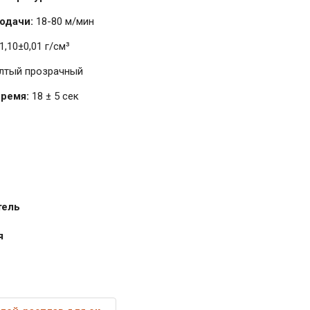
подачи:
18-80 м/мин
1,10±0,01 г/см³
лтый прозрачный
ремя:
18 ± 5 сек
тель
я