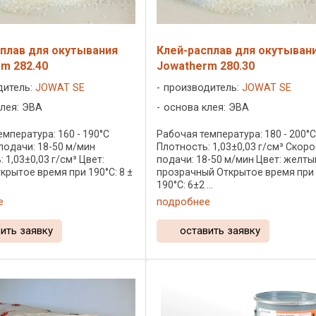
плав для окутывания
Клей-расплав для окутыван
m 282.40
Jowatherm 280.30
дитель:
JOWAT SE
производитель:
JOWAT SE
лея: ЭВА
основа клея: ЭВА
мпература: 160 - 190°C
Рабочая температура: 180 - 200°
подачи: 18-50 м/мин
Плотность: 1,03±0,03 г/см³ Скор
 1,03±0,03 г/см³ Цвет:
подачи: 18-50 м/мин Цвет: желты
крытое время при 190°C: 8 ±
прозрачный Открытое время при
190°C: 6±2 ...
е
подробнее
ить заявку
оставить заявку