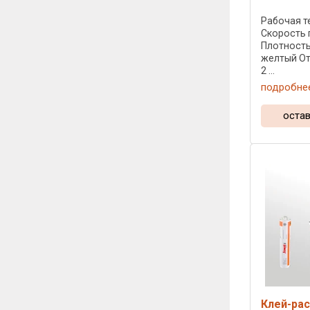
Рабочая те
Скорость 
Плотность:
желтый От
2 ...
подробне
остав
Клей-рас