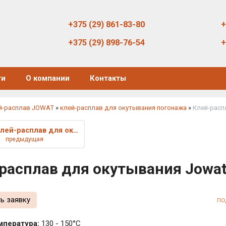
+375 (29) 861-83-80
+
+375 (29) 898-76-54
+
ти
О компании
Контакты
й-расплав JOWAT
»
клей-расплав для окутывания погонажа
»
Клей-расп
Клей-расплав для окутывания Jo
предыдущая
расплав для окутывания Jowat
ь заявку
по
мпература:
130 - 150°C