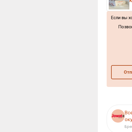
Если вы х
Позво
Отп
Вс
ок
Бре