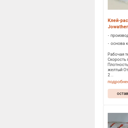
Клей-рас
Jowather
произво
основа к
Рабочая те
Скорость 
Плотность:
желтый От
2 ...
подробне
остав