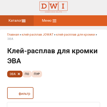
Каталог
Меню
Главная
»
клей-расплав JOWAT
»
клей-расплав для кромки
»
ЭВА
Клей-расплав для кромки
ЭВА
ЭВА
ПО
ПУР
фильтр