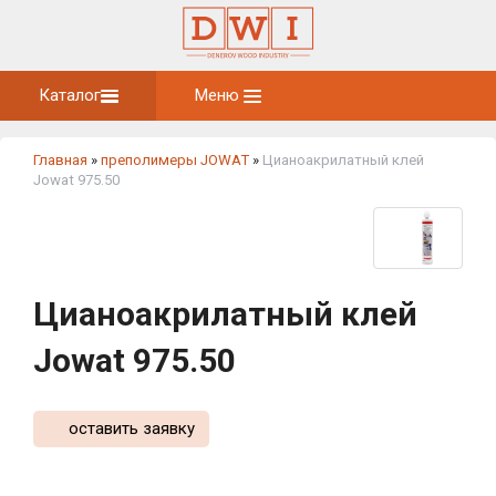
Каталог
Меню
Главная
»
преполимеры JOWAT
»
Цианоакрилатный клей
Jowat 975.50
Цианоакрилатный клей
Jowat 975.50
оставить заявку