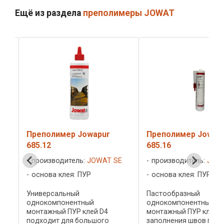
Ещё из раздела
преполимеры JOWAT
Преполимер Jowapur
Преполимер Jowa
685.16
686.20
 SE
производитель:
JOWAT SE
производитель:
JO
основа клея: ПУР
основа клея: ПУР
Пастообразный
Однокомпонентный 
однокомпонентный
для дерева с корот
монтажный ПУР клей D4 для
средним временем
заполнения швов подходит
схватывания армир