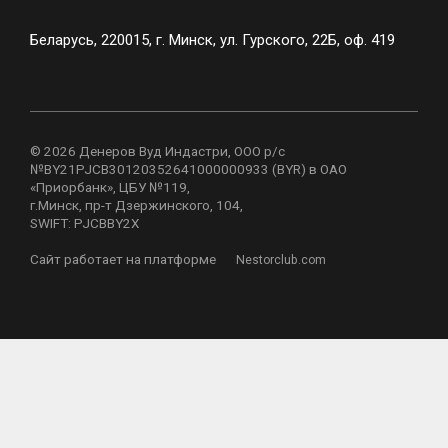
Беларусь, 220015, г. Минск, ул. Гурского, 22Б, оф. 419
©
2026 Денеров Вуд Индастри, ООО р/с
№BY21PJCB30120352641000000933 (BYR) в ОАО
«Приорбанк», ЦБУ №119,
г.Минск, пр-т Дзержинского, 104,
SWIFT: PJCBBY2X
Сайт работает на платформе
Nestorclub.com